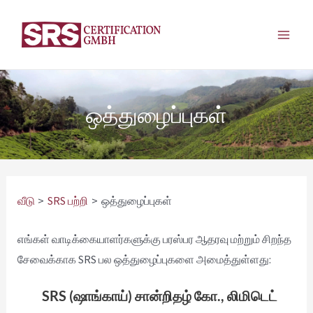
உள்ளடக்கத்திற்கு
செல்க
முத
பட்டி
ஒத்துழைப்புகள்
வீடு
SRS பற்றி
ஒத்துழைப்புகள்
எங்கள் வாடிக்கையாளர்களுக்கு பரஸ்பர ஆதரவு மற்றும் சிறந்த
சேவைக்காக SRS பல ஒத்துழைப்புகளை அமைத்துள்ளது:
SRS (ஷாங்காய்) சான்றிதழ் கோ., லிமிடெட்