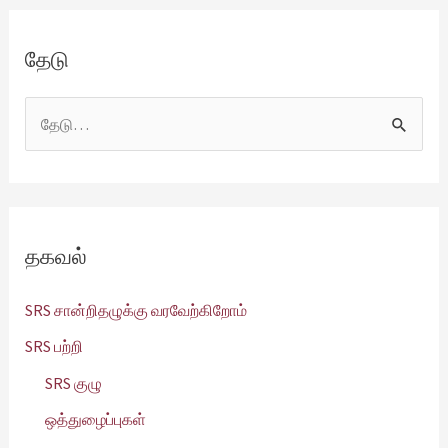
தேடு
தே
ட
:
தகவல்
SRS சான்றிதழுக்கு வரவேற்கிறோம்
SRS பற்றி
SRS குழு
ஒத்துழைப்புகள்