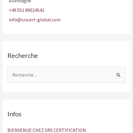
Allemagne
+49 551 89024542
info@srscert-global.com
Recherche
R
e
c
h
e
Infos
r
c
BIENVENUE CHEZ SRS CERTIFICATION