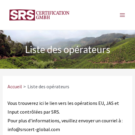
Aller
au
Men
contenu
princ
Liste des opérateurs
Accueil
Liste des opérateurs
Vous trouverez ici le lien vers les opérations EU, JAS et
Input contrôlées par SRS.
Pour plus d'informations, veuillez envoyer un courriel à :
info@srscert-global.com