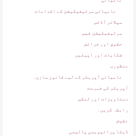
نامیاتی سرٹیفیکیشن کے اقدامات
سپلائر آڈٹس
سرٹیفیکیشن فیس
حقوق اور فرائض
شکایات اور اپیلیں
منظوری
نامیاتی آپریٹر کے لیے قانون سازی۔
آپریٹر کی فہرست
دستاویزات اور لنکس
رابطہ کریں۔
نقوش
ڈیٹا پرائیویسی پالیسی