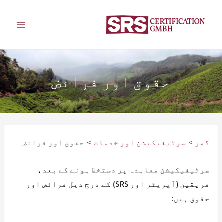
واد
ر
مین
ائیں۔
مینو
حقوق اور فرائض
گھر
سرٹیفیکیشن اور خدمات
حقوق اور فرائض
سرٹیفیکیشن معاہدہ پر دستخط ہونے کے بعد،
فریقین (آپریٹر اور SRS) کے درج ذیل فرائض اور
حقوق ہیں: