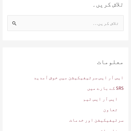
تلاش کریں۔
ت
ل
ا
ش
ک
معلومات
ر
ی
ایس آر ایس سرٹیفیکیشن میں خوش آمدید
ں
SRS کے بارے میں
:
ایس آر ایس ٹیم
تعاون
سرٹیفیکیشن اور خدمات
نامیاتی