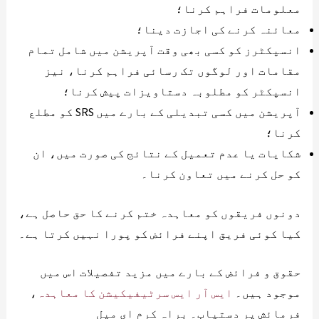
معلومات فراہم کرنا؛
معائنہ کرنے کی اجازت دینا؛
انسپکٹرز کو کسی بھی وقت آپریشن میں شامل تمام
مقامات اور لوگوں تک رسائی فراہم کرنا، نیز
انسپکٹر کو مطلوبہ دستاویزات پیش کرنا؛
آپریشن میں کسی تبدیلی کے بارے میں SRS کو مطلع
کرنا؛
شکایات یا عدم تعمیل کے نتائج کی صورت میں، ان
کو حل کرنے میں تعاون کرنا۔
دونوں فریقوں کو معاہدہ ختم کرنے کا حق حاصل ہے،
کیا کوئی فریق اپنے فرائض کو پورا نہیں کرتا ہے۔
حقوق و فرائض کے بارے میں مزید تفصیلات اس میں
موجود ہیں۔
ایس آر ایس سرٹیفیکیشن کا معاہدہ
،
فرمائش پر دستیاب۔ براہ کرم ای میل