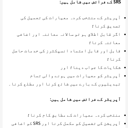
SRS کے فرائض میں شامل ہیں:
آپریٹر کے منتخب کردہ معیارات کی تعمیل کی
تصدیق کرنا؛
اگر قابل اطلاق ہو تو سالانہ معائنہ اور اضافی
معائنہ کرنا؛
قابل اور قابل اعتماد انسپکٹرز کی خدمات حاصل
کرنا؛
شکایات کا جواب دینا؛ اور
آپریٹر کو معیارات میں ہونے والی تمام
تبدیلیوں کے بارے میں شائع کرنا اور مطلع کرنا۔
آپریٹر کے فرائض میں شامل ہیں:
منتخب کردہ معیارات کے مطابق کام کرنا؛
آپریشن کی تفصیل کو مکمل کرنا اور SRS کو اضافی