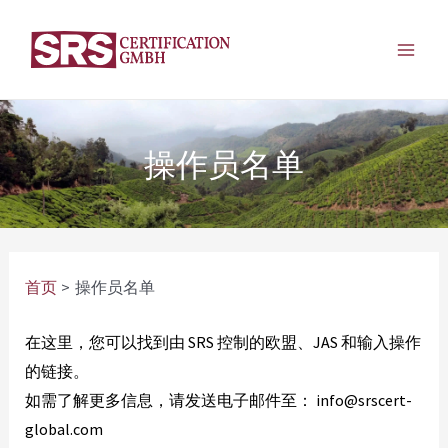
跳
至
主
内
容
菜
单
操作员名单
首页
操作员名单
在这里，您可以找到由 SRS 控制的欧盟、JAS 和输入操作
的链接。
如需了解更多信息，请发送电子邮件至： info@srscert-
global.com