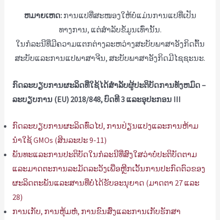
ຫມາຍ​ເຫດ​:
ການແປທີ່ສະໜອງໃຫ້ບໍ່ແມ່ນການແປທີ່ເປັນ
ທາງການ, ແຕ່ສໍາລັບຂໍ້ມູນເທົ່ານັ້ນ.
ໃນ​ກໍ​ລະ​ນີ​ທີ່​ມີ​ຄວາມ​ແຕກ​ຕ່າງ​ລະ​ຫວ່າງ​ສະ​ບັບ​ພາ​ສາ​ອັງ​ກິດ​ຕົ້ນ​
ສະ​ບັບ​ແລະ​ການ​ແປ​ພາ​ສາ​ຈີນ​, ສະ​ບັບ​ພາ​ສາ​ອັງ​ກິດ​ມີ​ໄຊ​ຊະ​ນະ​.
ກົດ​ລະ​ບຽບ​ການ​ຜະ​ລິດ​ທີ່​ໃຊ້​ໄດ້​ສໍາ​ລັບ​ຜູ້​ປະ​ຕິ​ບັດ​ການ​ທັງ​ຫມົດ –
ລະ​ບຽບ​ການ (EU) 2018/848, ບົດ​ທີ 3 ແລະ​ອຸ​ປະ​ກອນ III
ກົດ​ລະ​ບຽບ​ການ​ຜະ​ລິດ​ທົ່ວ​ໄປ​, ການ​ປ່ຽນ​ແປງ​ແລະ​ການ​ຫ້າມ​
ນໍາ​ໃຊ້ GMOs (ສິນ​ລະ​ປະ 9-11​)
ພັນທະແລະການປະຕິບັດໃນກໍລະນີທີ່ສົງໃສວ່າບໍ່ປະຕິບັດຕາມ
ແລະມາດຕະການລະມັດລະວັງເພື່ອຫຼີກເວັ້ນການປະກົດຕົວຂອງ
ຜະລິດຕະພັນແລະສານທີ່ບໍ່ໄດ້ຮັບອະນຸຍາດ (ມາດຕາ 27 ແລະ
28)
ການເກັບ, ການຫຸ້ມຫໍ່, ການຂົນສົ່ງແລະການເກັບຮັກສາ