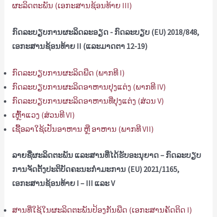
ຜະລິດຕະພັນ (ເອກະສານຊ້ອນທ້າຍ III)
ກົດລະບຽບການຜະລິດລະອຽດ - ກົດລະບຽບ (EU) 2018/848,
ເອກະສານຊ້ອນທ້າຍ II (ແລະມາດຕາ 12-19)
ກົດລະບຽບການຜະລິດພືດ (ພາກທີ I)
ກົດລະບຽບການຜະລິດອາຫານປຸງແຕ່ງ (ພາກທີ IV)
ກົດລະບຽບການຜະລິດອາຫານທີ່ປຸງແຕ່ງ (ສ່ວນ V)
ເຫຼົ້າແວງ (ສ່ວນທີ VI)
ເຊື້ອລາໃຊ້ເປັນອາຫານ ຫຼື ອາຫານ (ພາກທີ VII)
ລາຍຊື່ຜະລິດຕະພັນ ແລະສານທີ່ໄດ້ຮັບອະນຸຍາດ – ກົດລະບຽບ
ການຈັດຕັ້ງປະຕິບັດຄະນະກໍາມະການ (EU) 2021/1165,
ເອກະສານຊ້ອນທ້າຍ I – III ແລະ V
ສານທີ່ໃຊ້ໃນຜະລິດຕະພັນປ້ອງກັນພືດ (ເອກະສານຄັດຕິດ I)