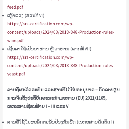
feed.pdf
ເຫຼົ້າແວງ (ສ່ວນທີ VI)
https://srs-certification.com/wp-
content/uploads/2024/03/2018-848-Production-rules-
wine.pdf
ເຊື້ອລາໃຊ້ເປັນອາຫານ ຫຼື ອາຫານ (ພາກທີ VII)
https://srs-certification.com/wp-
content/uploads/2024/03/2018-848-Production-rules-
yeast.pdf
ລາຍຊື່ຜະລິດຕະພັນ ແລະສານທີ່ໄດ້ຮັບອະນຸຍາດ – ກົດລະບຽບ
ການຈັດຕັ້ງປະຕິບັດຄະນະກໍາມະການ (EU) 2021/1165,
ເອກະສານຊ້ອນທ້າຍ I – III ແລະ V
ສານທີ່ໃຊ້ໃນຜະລິດຕະພັນປ້ອງກັນພືດ (ເອກະສານຄັດຕິດ I)