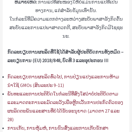
ຫມາຍ​ເຫດ​:
ການແປທີ່ສະໜອງໃຫ້ບໍ່ແມ່ນການແປທີ່ເປັນ
ທາງການ, ແຕ່ສໍາລັບຂໍ້ມູນເທົ່ານັ້ນ.
ໃນ​ກໍ​ລະ​ນີ​ທີ່​ມີ​ຄວາມ​ແຕກ​ຕ່າງ​ລະ​ຫວ່າງ​ສະ​ບັບ​ພາ​ສາ​ອັງ​ກິດ​ຕົ້ນ​
ສະ​ບັບ​ແລະ​ການ​ແປ​ພາ​ສາ​ຕວກ​ກີ​, ສະ​ບັບ​ພາ​ສາ​ອັງ​ກິດ​ມີ​ໄຊ​ຊະ​
ນະ​.
ກົດ​ລະ​ບຽບ​ການ​ຜະ​ລິດ​ທີ່​ໃຊ້​ໄດ້​ສໍາ​ລັບ​ຜູ້​ປະ​ຕິ​ບັດ​ການ​ທັງ​ຫມົດ –
ລະ​ບຽບ​ການ (EU) 2018/848, ບົດ​ທີ 3 ແລະ​ອຸ​ປະ​ກອນ III
ກົດ​ລະ​ບຽບ​ການ​ຜະ​ລິດ​ທົ່ວ​ໄປ​, ການ​ປ່ຽນ​ແປງ​ແລະ​ການ​ຫ້າມ​
ນໍາ​ໃຊ້ GMOs (ສິນ​ລະ​ປະ 9-11​)
ພັນທະແລະການປະຕິບັດໃນກໍລະນີທີ່ສົງໃສວ່າບໍ່ປະຕິບັດຕາມ
ແລະມາດຕະການລະມັດລະວັງເພື່ອຫຼີກເວັ້ນການປະກົດຕົວຂອງ
ຜະລິດຕະພັນແລະສານທີ່ບໍ່ໄດ້ຮັບອະນຸຍາດ (ມາດຕາ 27 ແລະ
28)
ການເກັບ, ການຫຸ້ມຫໍ່, ການຂົນສົ່ງແລະການເກັບຮັກສາ