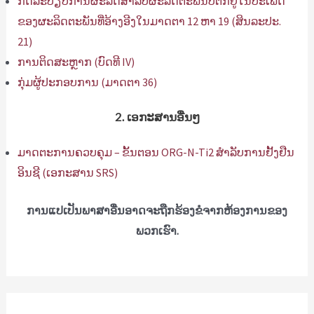
ກົດລະບຽບການຜະລິດສໍາລັບຜະລິດຕະພັນບໍ່ຕົກຢູ່ໃນປະເພດ
ຂອງຜະລິດຕະພັນທີ່ອ້າງອີງໃນມາດຕາ 12 ຫາ 19 (ສິນລະປະ.
21)
ການຕິດສະຫຼາກ (ບົດທີ IV)
ກຸ່ມຜູ້ປະກອບການ (ມາດຕາ 36)
2. ເອກະສານອື່ນໆ
ມາດຕະການຄວບຄຸມ – ຂັ້ນຕອນ ORG-N-Ti2 ສໍາລັບການຢັ້ງຢືນ
ອິນຊີ (ເອກະສານ SRS)
ການແປເປັນພາສາອື່ນອາດຈະຖືກຮ້ອງຂໍຈາກຫ້ອງການຂອງ
ພວກເຮົາ.