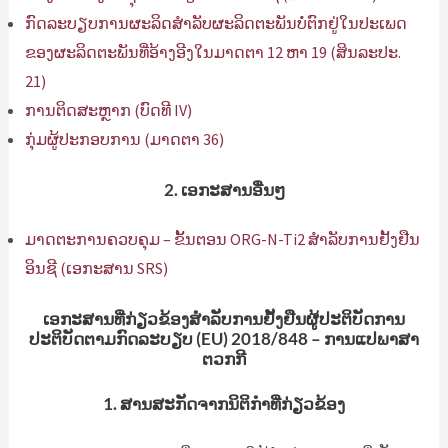
ກົດລະບຽບການຜະລິດສໍາລັບຜະລິດຕະພັນບໍ່ຕົກຢູ່ໃນປະເພດ
ຂອງຜະລິດຕະພັນທີ່ອ້າງອີງໃນມາດຕາ 12 ຫາ 19 (ສິນລະປະ.
21)
ການຕິດສະຫຼາກ (ບົດທີ IV)
ກຸ່ມຜູ້ປະກອບການ (ມາດຕາ 36)
2. ເອກະສານອື່ນໆ
ມາດຕະການຄວບຄຸມ – ຂັ້ນຕອນ ORG-N-Ti2 ສໍາລັບການຢັ້ງຢືນ
ອິນຊີ (ເອກະສານ SRS)
ເອກະສານທີ່ກ່ຽວຂ້ອງສໍາລັບການຢັ້ງຢືນຜູ້ປະຕິບັດການ
ປະຕິບັດຕາມກົດລະບຽບ (EU) 2018/848 – ການແປພາສາ
ຕວກກີ
1. ສານສະກັດຈາກນິຕິກໍາທີ່ກ່ຽວຂ້ອງ