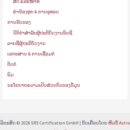
ສິດ ແລະໜ້າທີ່
ຄໍາຮ້ອງທຸກ & ການອຸທອນ
ການຮັບຮອງ
ນິຕິກໍາສໍາລັບຜູ້ປະຕິບັດງານອິນຊີ
ລາຍຊື່ຜູ້ປະຕິບັດງານ
ເອກະສານ & ການເຊື່ອມຕໍ່
ຕິດຕໍ່
ພິມ
ນະໂຍບາຍຄວາມເປັນສ່ວນຕົວຂອງຂໍ້ມູນ
ລິຂະສິດ © 2026 SRS Certification GmbH | ຂັບເຄື່ອນໂດຍ
ຫົວຂໍ້ Astra