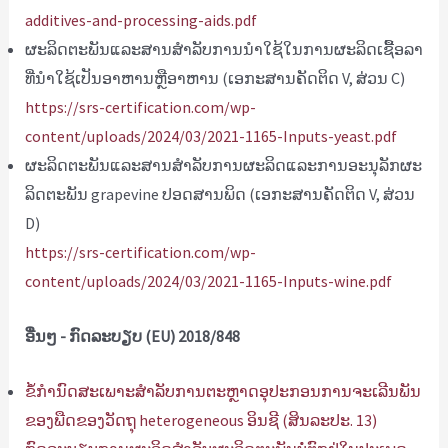
additives-and-processing-aids.pdf
ຜະ​ລິດ​ຕະ​ພັນ​ແລະ​ສານ​ສໍາ​ລັບ​ການ​ນໍາ​ໃຊ້​ໃນ​ການ​ຜະ​ລິດ​ເຊື້ອ​ລາ​
ທີ່​ນໍາ​ໃຊ້​ເປັນ​ອາ​ຫານ​ຫຼື​ອາ​ຫານ (ເອ​ກະ​ສານ​ຄັດ​ຕິດ V​, ສ່ວນ C​)
https://srs-certification.com/wp-
content/uploads/2024/03/2021-1165-Inputs-yeast.pdf
ຜະ​ລິດ​ຕະ​ພັນ​ແລະ​ສານ​ສໍາ​ລັບ​ການ​ຜະ​ລິດ​ແລະ​ການ​ອະ​ນຸ​ລັກ​ຜະ​
ລິດ​ຕະ​ພັນ grapevine ປອດ​ສານ​ພິດ (ເອ​ກະ​ສານ​ຄັດ​ຕິດ V​, ສ່ວນ
D​)
https://srs-certification.com/wp-
content/uploads/2024/03/2021-1165-Inputs-wine.pdf
ອື່ນໆ - ກົດລະບຽບ (EU) 2018/848
ຂໍ້ກໍານົດສະເພາະສໍາລັບການຕະຫຼາດອຸປະກອນການຈະເລີນພັນ
ຂອງພືດຂອງວັດຖຸ heterogeneous ອິນຊີ (ສິນລະປະ. 13)