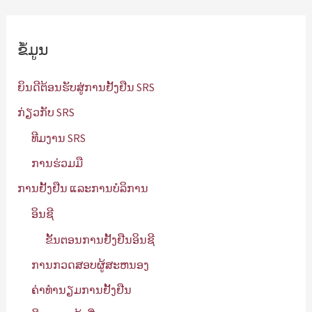
ຫ
າ
ຂໍ້ມູນ
:
ຍິນດີຕ້ອນຮັບສູ່ການຢັ້ງຢືນ SRS
ກ່ຽວກັບ SRS
ທີມງານ SRS
ການຮ່ວມມື
ການຢັ້ງຢືນ ແລະການບໍລິການ
ອິນຊີ
ຂັ້ນຕອນການຢັ້ງຢືນອິນຊີ
ການກວດສອບຜູ້ສະຫນອງ
ຄ່າທຳນຽມການຢັ້ງຢືນ