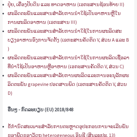
ປຸ໋ຍ, ເຄື່ອງປັບດິນ ແລະ ທາດອາຫານ (ເອກະສານຊ້ອນທ້າຍ II)
ຜະ​ລິດ​ຕະ​ພັນ​ແລະ​ສານ​ສໍາ​ລັບ​ການ​ນໍາ​ໃຊ້​ເປັນ​ອາ​ຫານ​ຫຼື​ໃນ​
ການ​ຜະ​ລິດ​ອາ​ຫານ (ເອ​ກະ​ສານ III​)
ຜະ​ລິດ​ຕະ​ພັນ​ແລະ​ສານ​ສໍາ​ລັບ​ການ​ນໍາ​ໃຊ້​ໃນ​ການ​ຜະ​ລິດ​ສະ​
ບຽງ​ອາ​ຫານ​ອົງ​ການ​ຈັດ​ຕັ້ງ (ເອ​ກະ​ສານ​ຄັດ​ຕິດ V​, ສ່ວນ A ແລະ B​
)
ຜະ​ລິດ​ຕະ​ພັນ​ແລະ​ສານ​ສໍາ​ລັບ​ການ​ນໍາ​ໃຊ້​ໃນ​ການ​ຜະ​ລິດ​ເຊື້ອ​ລາ​
ທີ່​ນໍາ​ໃຊ້​ເປັນ​ອາ​ຫານ​ຫຼື​ອາ​ຫານ (ເອ​ກະ​ສານ​ຄັດ​ຕິດ V​, ສ່ວນ C​)
ຜະ​ລິດ​ຕະ​ພັນ​ແລະ​ສານ​ສໍາ​ລັບ​ການ​ຜະ​ລິດ​ແລະ​ການ​ອະ​ນຸ​ລັກ​ຜະ​
ລິດ​ຕະ​ພັນ grapevine ປອດ​ສານ​ພິດ (ເອ​ກະ​ສານ​ຄັດ​ຕິດ V​, ສ່ວນ
D​)
ອື່ນໆ - ກົດລະບຽບ (EU) 2018/848
ຂໍ້ກໍານົດສະເພາະສໍາລັບການຕະຫຼາດອຸປະກອນການຈະເລີນພັນ
ຂອງພືດຂອງວັດຖຸ heterogeneous ອິນຊີ (ສິນລະປະ. 13)