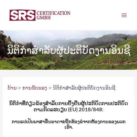
ຂ້າມ
ໄປ
ເມ​
ຫາ
ເນື້ອຫາ
ນູ​
ຫຼັກ
ນິຕິກໍາສໍາລັບຜູ້ປະຕິບັດງານອິນຊີ
ບ້ານ
ການຮັບຮອງ
ນິຕິກໍາສໍາລັບຜູ້ປະຕິບັດງານອິນຊີ
ນິຕິກໍາທີ່ກ່ຽວຂ້ອງສໍາລັບການຢັ້ງຢືນຜູ້ປະຕິບັດການປະຕິບັດ
ຕາມກົດລະບຽບ (EU) 2018/848
:
ການແປເປັນພາສາອື່ນອາດຈະຖືກຮ້ອງຂໍຈາກຫ້ອງການຂອງພວກ
ເຮົາ.