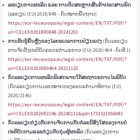
ລະບຽບການຜະລິດ ແລະ ການຕິດສະຫຼາກສິນຄ້າປອດສານພິດ
(ລະບຽບ (EU) 2018/848 – ກົດໝາຍພື້ນຖານ)
https://eur-lex.europa.eu/legal-content/EN/TXT/PDF/?
uri=CELEX:02018R0848-20241201
ການຮັບຮູ້ຄືນຫຼັງຂອງໄລຍະເວລາການປ່ຽນແປງ
(ກົດລະບຽບ
ການຈັດຕັ້ງປະຕິບັດຄະນະກໍາມະການ (EU) 2020/464 - ບົດທີ 1)
https://eur-lex.europa.eu/legal-content/EN/TXT/PDF/?
uri=CELEX:02020R0464-20211125
ກົດລະບຽບການຜະລິດພິເສດພາຍໃຕ້ສະຖານະການໄພພິບັດ
(ກົດລະບຽບການມອບໝາຍຂອງຄະນະກຳມາທິການ (EU)
2020/2146)
https://eur-lex.europa.eu/legal-content/EN/TXT/PDF/?
uri=CELEX:02020R2146-20240111&qid=1733321056083
ກົດລະບຽບກ່ຽວກັບການຈັດການກັບກໍລະນີສົງໃສຂອງການບໍ່
ປະຕິບັດຕາມແລະກ່ຽວກັບກຸ່ມຜູ້ຜະລິດ
(ກົດລະບຽບການ