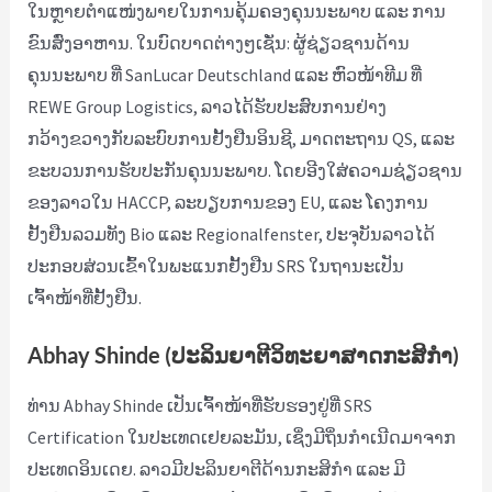
ໃນຫຼາຍຕຳແໜ່ງພາຍໃນການຄຸ້ມຄອງຄຸນນະພາບ ແລະ ການ
ຂົນສົ່ງອາຫານ. ໃນບົດບາດຕ່າງໆເຊັ່ນ: ຜູ້ຊ່ຽວຊານດ້ານ
ຄຸນນະພາບ ທີ່ SanLucar Deutschland ແລະ ຫົວໜ້າທີມ ທີ່
REWE Group Logistics, ລາວໄດ້ຮັບປະສົບການຢ່າງ
ກວ້າງຂວາງກັບລະບົບການຢັ້ງຢືນອິນຊີ, ມາດຕະຖານ QS, ແລະ
ຂະບວນການຮັບປະກັນຄຸນນະພາບ. ໂດຍອີງໃສ່ຄວາມຊ່ຽວຊານ
ຂອງລາວໃນ HACCP, ລະບຽບການຂອງ EU, ແລະ ໂຄງການ
ຢັ້ງຢືນລວມທັງ Bio ແລະ Regionalfenster, ປະຈຸບັນລາວໄດ້
ປະກອບສ່ວນເຂົ້າໃນພະແນກຢັ້ງຢືນ SRS ໃນຖານະເປັນ
ເຈົ້າໜ້າທີ່ຢັ້ງຢືນ.
Abhay Shinde (ປະລິນຍາຕີວິທະຍາສາດກະສິກຳ)
ທ່ານ Abhay Shinde ເປັນເຈົ້າໜ້າທີ່ຮັບຮອງຢູ່ທີ່ SRS
Certification ໃນປະເທດເຢຍລະມັນ, ເຊິ່ງມີຖິ່ນກຳເນີດມາຈາກ
ປະເທດອິນເດຍ. ລາວມີປະລິນຍາຕີດ້ານກະສິກຳ ແລະ ມີ