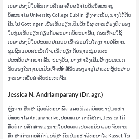
ເວລາສອງປີໃນທຶນການສຶກສາຄົ້ນຄວ້າໄວຣັສວິທະຍາຢູ່
ວິທະຍາໄລ University College Dublin. ຫຼັງຈາກນັ້ນ, ນາງໄດ້ກັບ
ຄືນໄປ Göttingen ເພື່ອເຮັດວຽກເປັນນັກວິຊາການຫ້ອງທົດລອງ
ໃນກຸ່ມເຮັດວຽກກ່ຽວກັບພະຍາດວິທະຍາພືດ, ກ່ອນທີ່ຈະໃຊ້
ເວລາສອງປີໃນປະເທດຢູເຄຣນ ເຂົ້າຮ່ວມໃນໂຄງການບໍລິການ
ຊຸມຊົນແບບສະໝັກໃຈ, ເຮັດວຽກກັບຊາວໜຸ່ມ ແລະ
ປະຫວັດສາດພາກພື້ນ. ປະຈຸບັນ, ນາງກຳລັງເສີມສ້າງພະແນກ
ຮັບຮອງໃນຖານະເປັນເຈົ້າໜ້າທີ່ຮັບຮອງອາວຸໂສ ແລະ ຜູ້ປະສານ
ງານພາກພື້ນສຳລັບປະເທດຈີນ.
Jessica N. Andriamparany (Dr. agr.)
ຫຼັງຈາກສຶກສາຊີວະວິທະຍາພືດ ແລະ ນິເວດວິທະຍາຢູ່ມະຫາ
ວິທະຍາໄລ Antananarivo, ປະເທດມາດາກັສກາ, Jessica ໄດ້
ສືບຕໍ່ການສຶກສາຂອງນາງໃນປະເທດເຢຍລະມັນ ແລະ ຈົບການ
ສຶກສາດ້ານກະສິກຳອິນຊີສາກົນຢູ່ມະຫາວິທະຍາໄລ Kassel. ໃນ