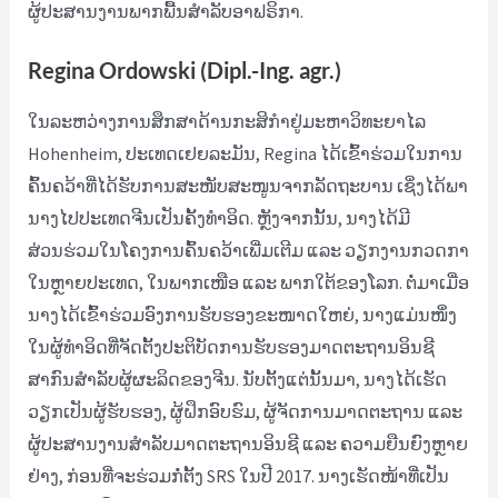
ຜູ້ປະສານງານພາກພື້ນສຳລັບອາຟຣິກາ.
Regina Ordowski (Dipl.-Ing. agr.)
ໃນລະຫວ່າງການສຶກສາດ້ານກະສິກຳຢູ່ມະຫາວິທະຍາໄລ
Hohenheim, ປະເທດເຢຍລະມັນ, Regina ໄດ້ເຂົ້າຮ່ວມໃນການ
ຄົ້ນຄວ້າທີ່ໄດ້ຮັບການສະໜັບສະໜູນຈາກລັດຖະບານ ເຊິ່ງໄດ້ພາ
ນາງໄປປະເທດຈີນເປັນຄັ້ງທຳອິດ. ຫຼັງຈາກນັ້ນ, ນາງໄດ້ມີ
ສ່ວນຮ່ວມໃນໂຄງການຄົ້ນຄວ້າເພີ່ມເຕີມ ແລະ ວຽກງານກວດກາ
ໃນຫຼາຍປະເທດ, ໃນພາກເໜືອ ແລະ ພາກໃຕ້ຂອງໂລກ. ຕໍ່ມາເມື່ອ
ນາງໄດ້ເຂົ້າຮ່ວມອົງການຮັບຮອງຂະໜາດໃຫຍ່, ນາງແມ່ນໜຶ່ງ
ໃນຜູ້ທຳອິດທີ່ຈັດຕັ້ງປະຕິບັດການຮັບຮອງມາດຕະຖານອິນຊີ
ສາກົນສຳລັບຜູ້ຜະລິດຂອງຈີນ. ນັບຕັ້ງແຕ່ນັ້ນມາ, ນາງໄດ້ເຮັດ
ວຽກເປັນຜູ້ຮັບຮອງ, ຜູ້ຝຶກອົບຮົມ, ຜູ້ຈັດການມາດຕະຖານ ແລະ
ຜູ້ປະສານງານສຳລັບມາດຕະຖານອິນຊີ ແລະ ຄວາມຍືນຍົງຫຼາຍ
ຢ່າງ, ກ່ອນທີ່ຈະຮ່ວມກໍ່ຕັ້ງ SRS ໃນປີ 2017. ນາງເຮັດໜ້າທີ່ເປັນ