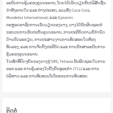
ລະບົບການຄຸ້ມຄອງຄຸນນະພາບ, ໂດຍໄດ້ເຮັດວຽກກັບບໍລິສັດຊັ້ນ
ນໍາທັງພາຍໃນ ແລະ ຕ່າງປະເທດ, ລວມທັງ Coca-Cola,
Mondelez International, ແລະ Epicentr.
ຕະຫຼອດອາຊີບການເຮັດວຽກຂອງນາງ, ນາງໄດ້ຮັບຜິດຊອບຕໍ່
ຂະບວນການຮັບປະກັນຄຸນນະພາບ, ການປະຕິບັດຕາມຂໍ້ກຳນົດ
ດ້ານກົດລະບຽບ, ການປະສານງານການທົດສອບໃນຫ້ອງ
ທົດລອງ, ແລະ ການຈັດຕັ້ງປະຕິບັດ ແລະ ການຮັກສາລະບົບການ
ຄຸ້ມຄອງຄຸນນະພາບ.
ໃນໜ້າທີ່ປັດຈຸບັນຂອງນາງຢູ່ SRS, Tetiana ຮັບຜິດຊອບໃນການ
ອອກ ແລະ ການຄຸ້ມຄອງໃບຢັ້ງຢືນທຸລະກຳ (TCs) ແລະ ການ
ບໍລິຫານ ແລະ ການທົບທວນໂປໂຕຄອນການທົດສອບ.
ຕິດຕໍ່