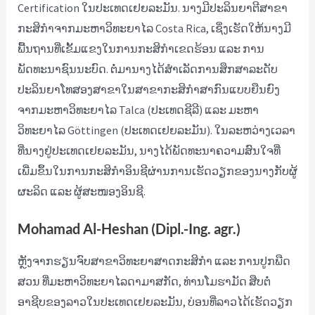
Certification ໃນປະເທດເຢຍລະມັນ. ນາງມີປະລິນຍາຕີສາຂາ
ກະສິກຳຈາກມະຫາວິທະຍາໄລ Costa Rica, ເຊິ່ງເຮັດໃຫ້ນາງມີ
ພື້ນຖານທີ່ເຂັ້ມແຂງໃນການກະສິກຳເຂດຮ້ອນ ແລະ ການ
ພັດທະນາຊົນນະບົດ. ຕໍ່ມານາງໄດ້ສຳເລັດການສຶກສາລະດັບ
ປະລິນຍາໂທສອງສາຂາໃນສາຂາກະສິກຳສາກົນແບບຍືນຍົງ
ຈາກມະຫາວິທະຍາໄລ Talca (ປະເທດຊີລີ) ແລະ ມະຫາ
ວິທະຍາໄລ Göttingen (ປະເທດເຢຍລະມັນ). ໃນລະຫວ່າງເວລາ
ທີ່ນາງຢູ່ປະເທດເຢຍລະມັນ, ນາງໄດ້ພັດທະນາຄວາມສົນໃຈທີ່
ເພີ່ມຂຶ້ນໃນການກະສິກຳອິນຊີຜ່ານການເຮັດວຽກຂອງນາງກັບຜູ້
ຜະລິດ ແລະ ຜູ້ສະໜອງອິນຊີ.
Mohamad Al-Heshan (Dipl.-Ing. agr.)
ຫຼັງຈາກຮຽນຈົບສາຂາວິທະຍາສາດກະສິກຳ ແລະ ການປູກພືດ
ສວນ ທີ່ມະຫາວິທະຍາໄລດາມາສກັດ, ທ່ານໂມຮາມັດ ສືບຕໍ່
ອາຊີບຂອງລາວໃນປະເທດເຢຍລະມັນ, ບ່ອນທີ່ລາວໄດ້ເຮັດວຽກ