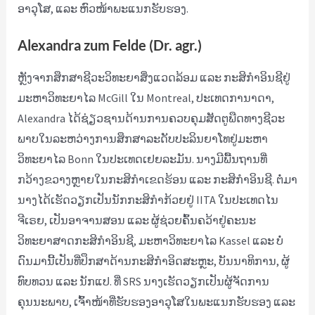
ອາວຸໂສ, ແລະ ຫົວໜ້າພະແນກຮັບຮອງ.
Alexandra zum Felde (Dr. agr.)
ຫຼັງຈາກສຶກສາຊີວະວິທະຍາສິ່ງແວດລ້ອມ ແລະ ກະສິກຳອິນຊີຢູ່
ມະຫາວິທະຍາໄລ McGill ໃນ Montreal, ປະເທດການາດາ,
Alexandra ໄດ້ຊ່ຽວຊານດ້ານການຄວບຄຸມສັດຕູພືດທາງຊີວະ
ພາບໃນລະຫວ່າງການສຶກສາລະດັບປະລິນຍາໂທຢູ່ມະຫາ
ວິທະຍາໄລ Bonn ໃນປະເທດເຢຍລະມັນ. ນາງມີພື້ນຖານທີ່
ກວ້າງຂວາງຫຼາຍໃນກະສິກຳເຂດຮ້ອນ ແລະ ກະສິກຳອິນຊີ. ຕໍ່ມາ
ນາງໄດ້ເຮັດວຽກເປັນນັກກະສິກຳກ້ວຍຢູ່ IITA ໃນປະເທດໄນ
ຈີເຣຍ, ເປັນອາຈານສອນ ແລະ ຜູ້ຊ່ວຍຄົ້ນຄວ້າຢູ່ຄະນະ
ວິທະຍາສາດກະສິກຳອິນຊີ, ມະຫາວິທະຍາໄລ Kassel ແລະ ບໍ່
ດົນມານີ້ເປັນທີ່ປຶກສາດ້ານກະສິກຳອິດສະຫຼະ, ບັນນາທິການ, ຜູ້
ທົບທວນ ແລະ ນັກແປ. ທີ່ SRS ນາງເຮັດວຽກເປັນຜູ້ຈັດການ
ຄຸນນະພາບ, ເຈົ້າໜ້າທີ່ຮັບຮອງອາວຸໂສໃນພະແນກຮັບຮອງ ແລະ