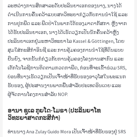
ລະຫວ່າງການສຶກສາລະດັບປະລິນຍາເອກຂອງນາງ, ນາງໄດ້
ດຳເນີນການຄົ້ນຄວ້າແບບສหວິທະຍາກ່ຽວກັບການນຳໃຊ້ ແລະ
ການປູກພືດ ແລະ ພືດປ່າໃນພາກໃຕ້ຂອງມາດາກັສກາ. ຫຼັງຈາກ
ໄດ້ຮັບປະລິນຍາເອກ, ນາງໄດ້ເຮັດວຽກເປັນນັກຄົ້ນຄວ້າຫຼັງ
ປະລິນຍາເອກຢູ່ມະຫາວິທະຍາໄລ Kassel & Göttingen, ໂດຍ
ສຸມໃສ່ກະສິກຳອິນຊີ ແລະ ການຄຸ້ມຄອງການນຳໃຊ້ທີ່ດິນແບບ
ຍືນຍົງ, ຈາກນັ້ນກໍ່ກ່ຽວກັບການຄຸ້ມຄອງໂຄງການສາກົນ ແລະ
ເຕັກໂນໂລຊີການຕິດຕາມກວດກາພືດ, ກ່ອນທີ່ຈະເຂົ້າຮ່ວມ SRS,
ບ່ອນທີ່ນາງເຮັດວຽກເປັນເຈົ້າໜ້າທີ່ຮັບຮອງອາວຸໂສໃນພະແນກ
ຮັບຮອງ, ຜູ້ປະສານງານພາກພື້ນສຳລັບປະເທດອິນເດຍ ແລະ
ຜູ້ຈັດການໂຄງການສຳລັບ NOP.
ອານາ ຊູເລ ກຸຍໂດ-ໂມຣາ
(ປະລິນຍາໂທ
ວິທະຍາສາດກະສິກຳ)
ທ່ານນາງ Ana Zulay Guido Mora ເປັນເຈົ້າໜ້າທີ່ຮັບຮອງຢູ່ SRS