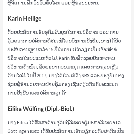
ຜູ້ຈັດການຝຶກອົບຮົມທົ່ວໂລກ ແລະ ຜູ້ຊ່ວຍປະທານ.
Karin Hellige
ດ້ວຍປະສົບການອັນອຸດົມສົມບູນໃນການບໍລິຫານ ແລະ ການ
ຄຸ້ມຄອງການບໍລິການທີ່ສະເໜີໂດຍອົງການຢັ້ງຢືນ, ນາງໄດ້ຮັບ
ປະສົບການຫຼາຍກວ່າ 15 ປີໃນການເຮັດວຽກເປັນເຈົ້າໜ້າທີ່
ບໍລິຫານໃນພະແນກທົ່ວໄປ. Karin ຮັບຜິດຊອບບັນຫາການ
ບໍລິຫານທັງໝົດ, ຊັບພະຍາກອນມະນຸດ ແລະ ການຊ່ວຍເຫຼືອ
ດ້ານໄອທີ. ໃນປີ 2017, ນາງໄດ້ຮ່ວມກໍ່ຕັ້ງ SRS ແລະ ປະຈຸບັນນາງ
ຊ່ວຍຜູ້ອຳນວຍການຝ່າຍຄຸ້ມຄອງ ເຊັ່ນດຽວກັນກັບພະແນກ
ການຢັ້ງຢືນ ແລະ ບໍລິການລູກຄ້າ.
Eilika Wülfing (Dipl.-Biol.)
ນາງ Eilika ໄດ້ສຶກສາດ້ານຈຸລິນຊີວິທະຍາຢູ່ມະຫາວິທະຍາໄລ
Göttingen ແລະ ໄດ້ຮັບປະສົບການເຮັດວຽກລະດັບສາກົນເປັນ