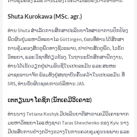
ການຄຸ້ມຄອງ ແລະ ການເມືອງໃນຄວາມໝັ້ນຄົງດ້ານອາຫານ.
Shuta Kurokawa (MSc. agr.)
ທ່ານ Shuta ສຳເລັດການສຶກສາປະລິນຍາໂທສາຂາການປົກປ້ອງ
ພືດຜົນຢູ່ມະຫາວິທະຍາໄລ Göttingen, ບ່ອນທີ່ທ່ານໄດ້ສຶກສາ
ການຄຸ້ມຄອງສັດຕູພືດທາງຊີວະພາບ, ຢາປາບສັດຕູພືດ, ໄວຣັດ
ວິທະຍາ, ແລະ ວິຊາທີ່ກ່ຽວຂ້ອງ. ໃນຖານະນັກສຶກສາຝຶກງານ,
ທ່ານໄດ້ເຮັດວຽກຢູ່ຟາມອິນຊີໃນເຢຍລະມັນ ແລະ ສະຫະ
ລາຊະອານາຈັກ ພ້ອມທັງຢູ່ສະຖາບັນຄົ້ນຄວ້າໃນເຢຍລະມັນ. ທີ່
SRS, ທ່ານຮັບຜິດຊອບການບໍລິຫານ JAS.
ເຕຕຽນນາ
ໂຄຊິກ
(ນັກເຄມີວິເຄາະ)
ທ່ານນາງ Tetiana Koshyk ມີປະລິນຍາຕີສາຂາເຄມີວິເຄາະຈາກ
ມະຫາວິທະຍາໄລແຫ່ງຊາດ Taras Shevchenko ຂອງ Kyiv. ນາງ
ມີປະສົບການຢ່າງກວ້າງຂວາງໃນການຄວບຄຸມຄຸນນະພາບ ແລະ