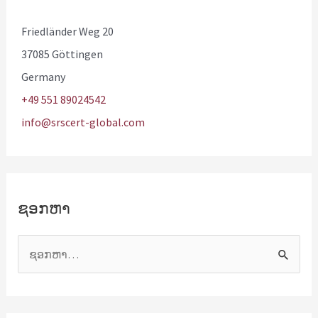
Friedländer Weg 20
37085 Göttingen
Germany
+49 551 89024542
info@srscert-global.com
ຊອກຫາ
ຊ
ອ
ກ
ຫ