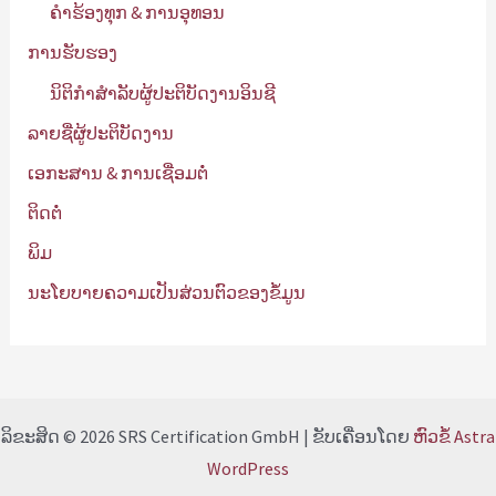
ຄໍາຮ້ອງທຸກ & ການອຸທອນ
ການຮັບຮອງ
ນິຕິກໍາສໍາລັບຜູ້ປະຕິບັດງານອິນຊີ
ລາຍຊື່ຜູ້ປະຕິບັດງານ
ເອກະສານ & ການເຊື່ອມຕໍ່
ຕິດຕໍ່
ພິມ
ນະໂຍບາຍຄວາມເປັນສ່ວນຕົວຂອງຂໍ້ມູນ
ລິຂະສິດ © 2026 SRS Certification GmbH | ຂັບເຄື່ອນໂດຍ
ຫົວຂໍ້ Astra
WordPress