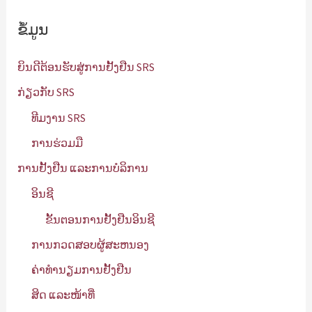
າ
ຂໍ້ມູນ
:
ຍິນດີຕ້ອນຮັບສູ່ການຢັ້ງຢືນ SRS
ກ່ຽວກັບ SRS
ທີມງານ SRS
ການຮ່ວມມື
ການຢັ້ງຢືນ ແລະການບໍລິການ
ອິນຊີ
ຂັ້ນຕອນການຢັ້ງຢືນອິນຊີ
ການກວດສອບຜູ້ສະຫນອງ
ຄ່າທຳນຽມການຢັ້ງຢືນ
ສິດ ແລະໜ້າທີ່