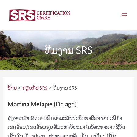
ຂ້າມ
ໄປ
ເມ​
ຫາ
ເນື້ອຫາ
ນູ​
ຫຼັກ
ທີມງານ SRS
ບ້ານ
ກ່ຽວກັບ SRS
ທີມງານ SRS
Martina Melapie (Dr. agr.)
ຫຼັງຈາກສຳເລັດການສຶກສາລະດັບປະລິນຍາຕີສາຂາກະສິກຳ
ເຂດຮ້ອນ/ເຂດຮ້ອນຊຸ່ມ ທີ່ມະຫາວິທະຍາໄລວິທະຍາສາດຊີວິດ
ເຊັກ ໃນເມືອງປຣາກ, ສາທາລະນະລັດເຊັກ, ມາຕີນາ ໄດ້ໄປ