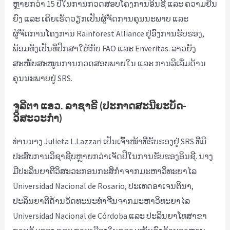
ຫຼາຍກວ່າ 15 ປີໃນການກວດສອບໂຄງການອິນຊີ ແລະ ຄວາມຍືນ
ຍົງ ແລະ ເຄີຍເຮັດວຽກເປັນຜູ້ຈັດການຄຸນນະພາບ ແລະ
ຜູ້ຈັດການໂຄງການ Rainforest Alliance ຢູ່ອົງການຮັບຮອງ,
ພ້ອມທັງເປັນທີ່ປຶກສາໃຫ້ກັບ FAO ແລະ Enveritas. ລາວຍັງ
ສະໜັບສະໜູນການກວດສອບພາຍໃນ ແລະ ການລິເລີ່ມດ້ານ
ຄຸນນະພາບຢູ່ SRS.
ຈູລີຕາ ແອວ. ລາຊາຣີ
(ປະກາດສະນີຍະບັດ-
ວິສະວະກຳ)
ທ່ານນາງ Julieta L.Lazzari ເປັນເຈົ້າໜ້າທີ່ຮັບຮອງຢູ່ SRS ທີ່ມີ
ປະສົບການວິຊາຊີບຫຼາຍກວ່າເຈັດປີໃນການຮັບຮອງອິນຊີ. ນາງ
ມີປະລິນຍາຕີວິສະວະກອນກະສິກຳຈາກມະຫາວິທະຍາໄລ
Universidad Nacional de Rosario, ປະເທດອາເຈນຕິນາ,
ປະລິນຍາຕີດ້ານວັດທະນະທຳຈີນຈາກມະຫາວິທະຍາໄລ
Universidad Nacional de Córdoba ແລະ ປະລິນຍາໂທສາຂາ