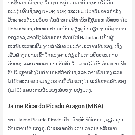
ປະສົບການວິຊາຊີບໃນຖານະຜູ້ກວດກາອິນຊີພາຍໃຕ້ກົດ
ລະບຽບອິນຊີຂອງ NPOP, NOP, ແລະ EU. ປະຈຸບັນລາວກຳລັງ
ສຶກສາລະດັບປະລິນຍາໂທດ້ານກະສິກຳອິນຊີຢູ່ມະຫາວິທະຍາໄລ
Hohenheim, ປະເທດເຢຍລະມັນ. ຄຽງຄູ່ກັບວຽກງານວິຊາການ
ຂອງລາວ, ລາວຍັງໄດ້ປະກອບສ່ວນໃຫ້ Naturland ເປັນຜູ້
ສະໜັບສະໜູນທີມງານສຳລັບຄະນະກຳມະການຮັບຮອງ, ເຊິ່ງ
ເສີມສ້າງຄວາມເຂົ້າໃຈຂອງລາວກ່ຽວກັບການທົບທວນການ
ຮັບຮອງ ແລະ ຂະບວນການຕັດສິນໃຈ. ລາວໄດ້ເຂົ້າຮ່ວມການຝຶກ
ອົບຮົມຫຼາຍຄັ້ງໃນດ້ານກະສິກຳອິນຊີ ແລະ ການຮັບຮອງ ແລະ
ໄດ້ພັດທະນາຄວາມຊ່ຽວຊານທີ່ເຂັ້ມແຂງໃນລະບົບການຮັບຮອງ
ກຸ່ມ ICS ແລະ ການຮັບຮອງໜ່ວຍງານປຸງແຕ່ງ.
Jaime Ricardo Picado Aragon (MBA)
ທ່ານ Jaime Ricardo Picado ເປັນເຈົ້າໜ້າທີ່ຮັບຮອງ, ຊ່ຽວຊານ
ດ້ານການຮັບຮອງກຸ່ມໃນປະເທດອິນເດຍ. ລາວມີປະສົບການ