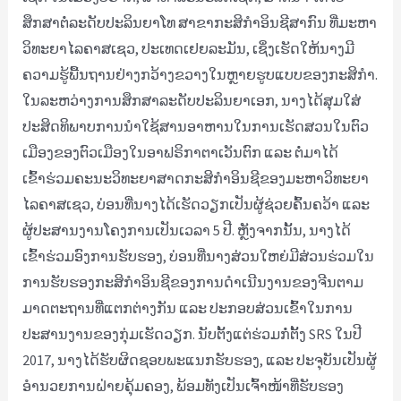
ສຶກສາຕໍ່ລະດັບປະລິນຍາໂທ ສາຂາກະສິກຳອິນຊີສາກົນ ທີ່ມະຫາ
ວິທະຍາໄລຄາສເຊວ, ປະເທດເຢຍລະມັນ, ເຊິ່ງເຮັດໃຫ້ນາງມີ
ຄວາມຮູ້ພື້ນຖານຢ່າງກວ້າງຂວາງໃນຫຼາຍຮູບແບບຂອງກະສິກຳ.
ໃນລະຫວ່າງການສຶກສາລະດັບປະລິນຍາເອກ, ນາງໄດ້ສຸມໃສ່
ປະສິດທິພາບການນຳໃຊ້ສານອາຫານໃນການເຮັດສວນໃນຕົວ
ເມືອງຂອງຕົວເມືອງໃນອາຟຣິກາຕາເວັນຕົກ ແລະ ຕໍ່ມາໄດ້
ເຂົ້າຮ່ວມຄະນະວິທະຍາສາດກະສິກຳອິນຊີຂອງມະຫາວິທະຍາ
ໄລຄາສເຊວ, ບ່ອນທີ່ນາງໄດ້ເຮັດວຽກເປັນຜູ້ຊ່ວຍຄົ້ນຄວ້າ ແລະ
ຜູ້ປະສານງານໂຄງການເປັນເວລາ 5 ປີ. ຫຼັງຈາກນັ້ນ, ນາງໄດ້
ເຂົ້າຮ່ວມອົງການຮັບຮອງ, ບ່ອນທີ່ນາງສ່ວນໃຫຍ່ມີສ່ວນຮ່ວມໃນ
ການຮັບຮອງກະສິກຳອິນຊີຂອງການດຳເນີນງານຂອງຈີນຕາມ
ມາດຕະຖານທີ່ແຕກຕ່າງກັນ ແລະ ປະກອບສ່ວນເຂົ້າໃນການ
ປະສານງານຂອງກຸ່ມເຮັດວຽກ. ນັບຕັ້ງແຕ່ຮ່ວມກໍ່ຕັ້ງ SRS ໃນປີ
2017, ນາງໄດ້ຮັບຜິດຊອບພະແນກຮັບຮອງ, ແລະ ປະຈຸບັນເປັນຜູ້
ອຳນວຍການຝ່າຍຄຸ້ມຄອງ, ພ້ອມທັງເປັນເຈົ້າໜ້າທີ່ຮັບຮອງ